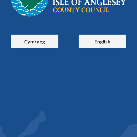
Cymraeg
English